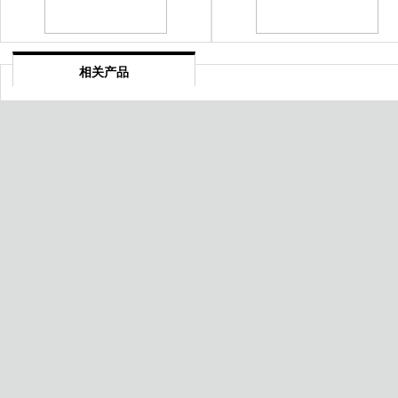
相关产品
镇江售后服务质量能力测评认证
绍兴绿色供应链评价认证