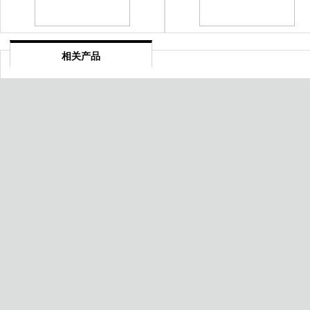
相关产品
山西知识产权管理体系认证
长治保安服务认证