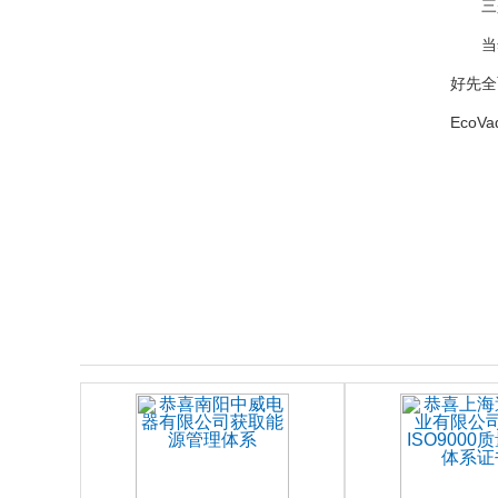
三
当
好先全
EcoV