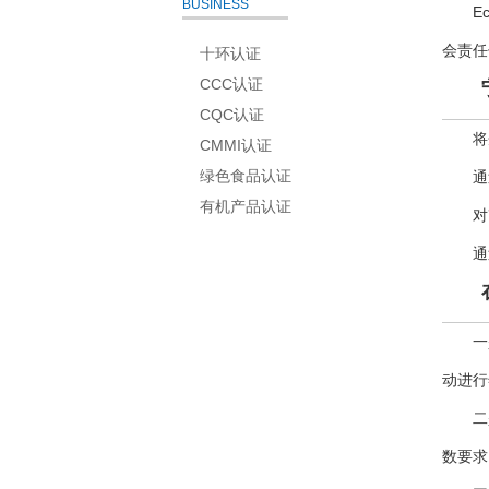
BUSINESS
E
会责任
十环认证
CCC认证
CQC认证
将
CMMI认证
绿色食品认证
通
有机产品认证
对
通
一
动进行
二
数要求