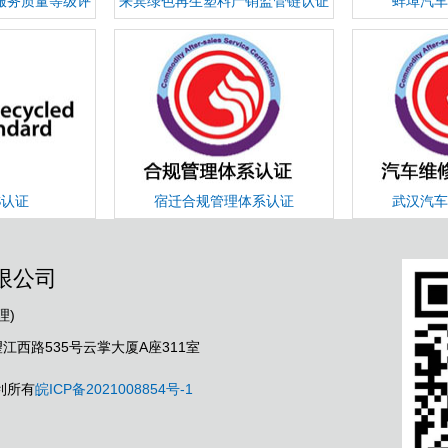
服务质量等级评
来宾绿色再生塑料产销监管链认证
蚌埠汽车
证
S认证
宿迁合规管理体系认证
武汉汽车
限公司
理)
西路535号云掌大厦A座311室
利所有
皖ICP备2021008854号-1