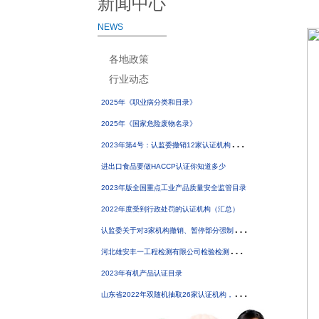
新闻中心
NEWS
各地政策
行业动态
2025年《职业病分类和目录》
2025年《国家危险废物名录》
2
023年第4号：认监委撤销12家认证机构《认证机构批准书》
进出口食品要做HACCP认证你知道多少
2023年版全国重点工业产品质量安全监管目录
2022年度受到行政处罚的认证机构（汇总）
认
监委关于对3家机构撤销、暂停部分强制性产品认证指定检测业务的公告
河
北雄安丰一工程检测有限公司检验检测机构资质撤销
2023年有机产品认证目录
山
东省2022年双随机抽取26家认证机构，其中18家存在问题