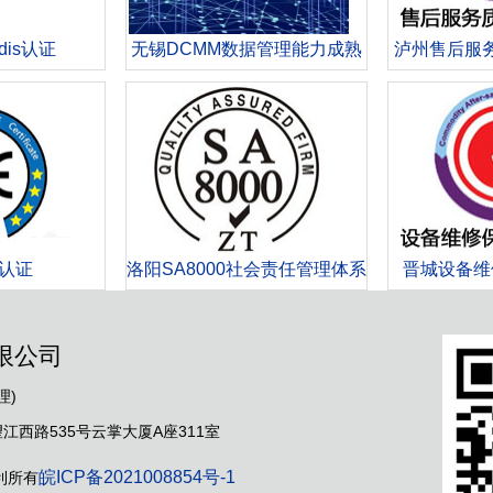
dis认证
无锡DCMM数据管理能力成熟
泸州售后服
度模型
E认证
洛阳SA8000社会责任管理体系
晋城设备维
认证
限公司
理)
西路535号云掌大厦A座311室
皖ICP备2021008854号-1
利所有