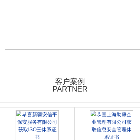
客户案例
PARTNER