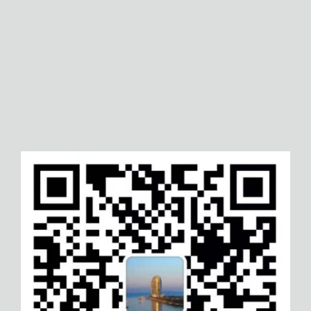
淄博网络空间安全安全管理体
大庆智能制造管理体系认
系认证