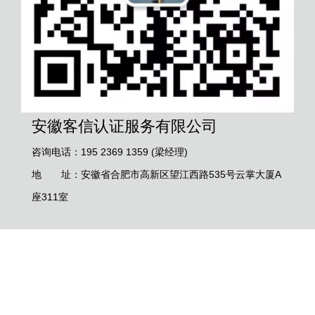
安徽客信认证服务有限公司
咨询电话：195 2369 1359 (梁经理)
地 址：安徽省合肥市高新区望江西路535号云掌大厦A
座311室