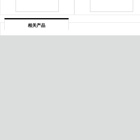
相关产品
临沧Ecovadis认证
苏州个人数据隐私保护管理体
证