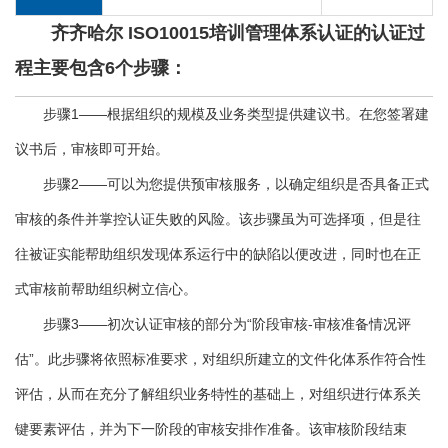
齐齐哈尔 ISO10015培训管理体系认证的认证过
程主要包含6个步骤：
步骤1——根据组织的规模及业务类型提供建议书。在您签署建
议书后，审核即可开始。
步骤2——可以为您提供预审核服务，以确定组织是否具备正式
审核的条件并掌控认证失败的风险。该步骤虽为可选择项，但是往
往被证实能帮助组织发现体系运行中的缺陷以便改进，同时也在正
式审核前帮助组织树立信心。
步骤3——初次认证审核的部分为“阶段审核-审核准备情况评
估”。此步骤将依照标准要求，对组织所建立的文件化体系作符合性
评估，从而在充分了解组织业务特性的基础上，对组织进行体系关
键要素评估，并为下一阶段的审核安排作准备。该审核阶段结束