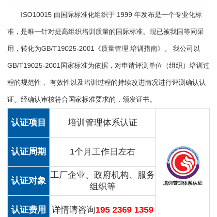
ISO10015 由国际标准化组织于 1999 年发布是一个专业化标
准，是唯一针对提高组织培训质量的国际标准。现已被我国等同采
用，转化为GB/T19025-2001《质量管理 培训指南》。 我公司以
GB/T19025-2001国家标准为依据，对申请评测单位（组织）培训过
程的规范性 、有效性以及培训过程的持续改进情况进行评测确认认
证。经确认审核符合国家标准要求的，颁发证书。
认证项目
培训管理体系认证
认证周期
1个月工作日左右
工厂企业、政府机构、服务
认证对象
组织等
认证费用
详情请咨询
195 2369 1359